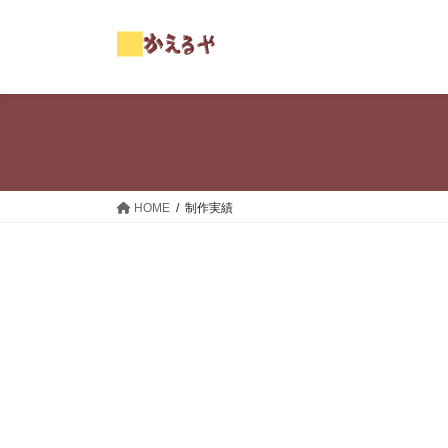
コ
ナ
ン
ビ
テ
ゲ
ン
ー
ツ
シ
へ
ョ
ス
ン
キ
に
ッ
移
HOME
制作実績
プ
動